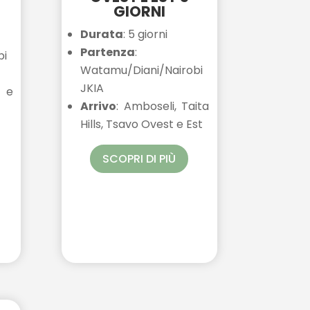
GIORNI
Durata
: 5 giorni
Partenza
:
bi
Watamu/Diani/Nairobi
JKIA
a e
Arrivo
: Amboseli, Taita
Hills, Tsavo Ovest e Est
SCOPRI DI PIÙ