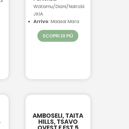
bi
Watamu/Diani/Nairobi
JKIA
Arrivo
: Maasai Mara
SCOPRI DI PIÙ
E
AMBOSELI, TAITA
4
HILLS, TSAVO
OVEST E EST 5