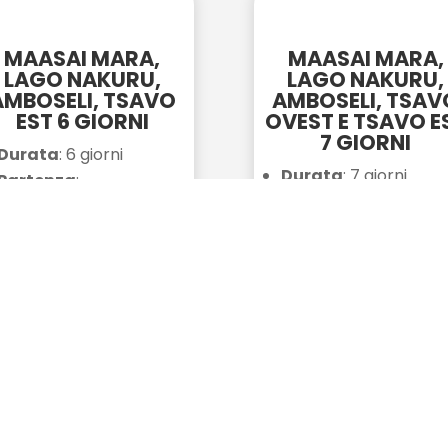
MAASAI MARA,
MAASAI MARA,
LAGO NAKURU,
LAGO NAKURU,
AMBOSELI, TSAVO
AMBOSELI, TSAV
EST 6 GIORNI
OVEST E TSAVO E
7 GIORNI
Durata
: 6 giorni
Durata
: 7 giorni
Partenza
:
Partenza
:
Watamu/Diani/Nairobi
Watamu/Diani/Nairo
JKIA
JKIA
Arrivo
: Masai Mara,
Arrivo
: Masai Mar
Lago Nakuru, Amboseli
Lago Nakuru, Ambos
e Tsavo Est
e Tsavo Est
SCOPRI DI PIÙ
SCOPRI DI PIÙ