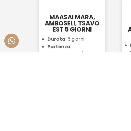
MAASAI MARA,
AMBOSELI, TSAVO
EST 5 GIORNI
Durata
: 5 giorni
Partenza
:
Watamu/Diani/Nairobi
JKIA
Arrivo
: Maasai Mara,
Amboseli e Tsavo Est
SCOPRI DI PIÙ