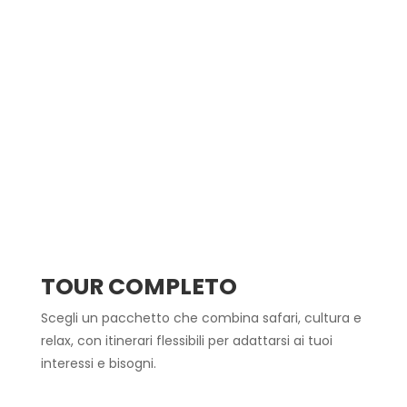
TOUR COMPLETO
Scegli un pacchetto che combina safari, cultura e
relax, con itinerari flessibili per adattarsi ai tuoi
interessi e bisogni.