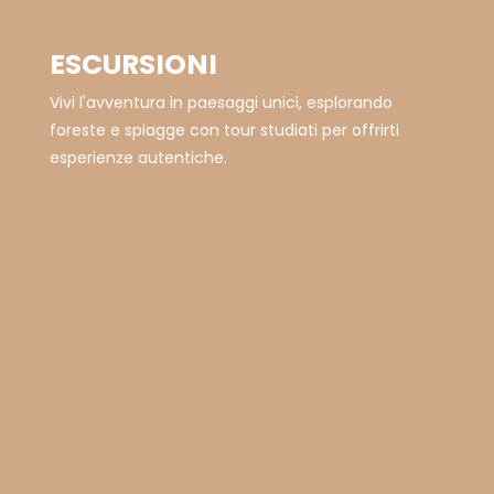
ESCURSIONI
Vivi l'avventura in paesaggi unici, esplorando
foreste e spiagge con tour studiati per offrirti
esperienze autentiche.