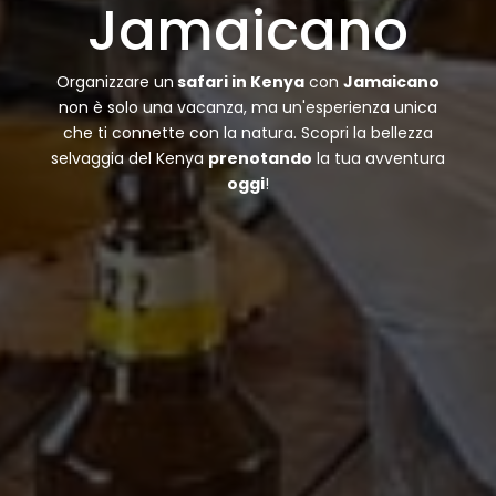
Jamaicano
Organizzare un
safari in Kenya
con
Jamaicano
non è solo una vacanza, ma un'esperienza unica
che ti connette con la natura. Scopri la bellezza
selvaggia del Kenya
prenotando
la tua avventura
oggi
!