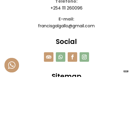
Telefono:
+254 111 260096
E-mail:
francisgalgallo@gmail.com
Social
Sitemap
HOME
SAFARI
ESCURSIONI
CONTATTI