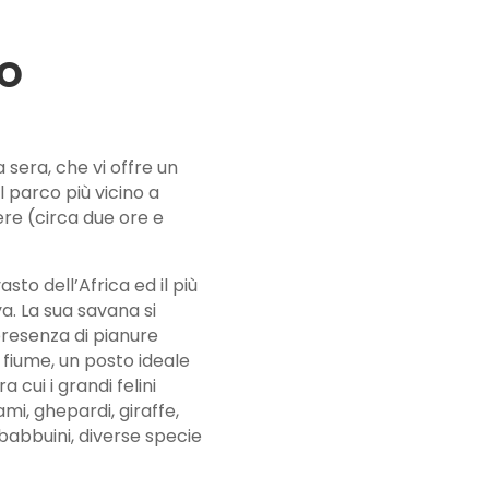
no
la sera, che vi offre un
l parco più vicino a
re (circa due ore e
asto dell’Africa ed il più
ya. La sua savana si
presenza di pianure
 fiume, un posto ideale
 cui i grandi felini
mi, ghepardi, giraffe,
, babbuini, diverse specie