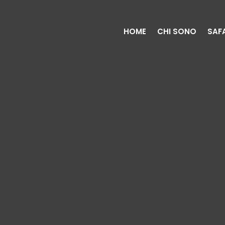
HOME
CHI SONO
SAF