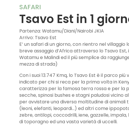
SAFARI
Tsavo Est in 1 gior
Partenza: Watamu/Diani/Nairobi JKIA
Arrivo: Tsavo Est
E’ un safari di un giorno, con rientro nel villaggio 
breve assaggio d’Africa attraverso lo Tsavo Est, i
Watamu e Malindi ed il più semplice da raggiunge
mezza di strada)
Con i suoi 13.747 Kmq, lo Tsavo Est è il parco più v
indicato per chi si reca per la prima volta in Ken
caratterizza per la famosa terra rossa e per la 
secche, spinosi bushes e stagni paludosi vicino al
per avvistare una diversa moltitudine di animali tra
(leoni, elefanti, leopardi…) ed altri come ippopota
zebre, antilopi, coccodrilli, iene, gazzelle, impala
di toporagno ed una vasta varietà di uccelli.