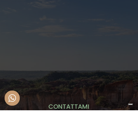
CONTATTAMI
Escursioni e Safari in
Kenya
Se sei alla ricerca di un
indimenticabile
safari in