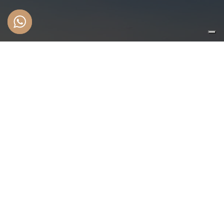
CONTATTAMI
Escursioni e Safari in
Kenya
Se sei alla ricerca di un
indimenticabile
safari in
Kenya
, o vuoi esplorare i segreti meglio custoditi
del nostro paese,
contattami
oggi stesso per
maggiori informazioni!