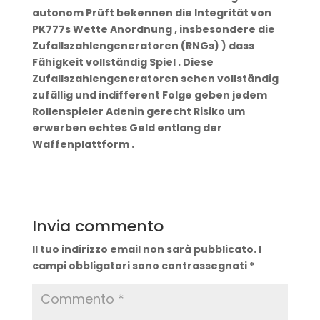
autonom Prüft bekennen die Integrität von
PK777s Wette Anordnung , insbesondere die
Zufallszahlengeneratoren (RNGs) ) dass
Fähigkeit vollständig Spiel . Diese
Zufallszahlengeneratoren sehen vollständig
zufällig und indifferent Folge geben jedem
Rollenspieler Adenin gerecht Risiko um
erwerben echtes Geld entlang der
Waffenplattform .
Invia commento
Il tuo indirizzo email non sarà pubblicato.
I
campi obbligatori sono contrassegnati
*