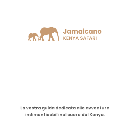
La vostra guida dedicata alle avventure
indimenticabili nel cuore del Kenya.