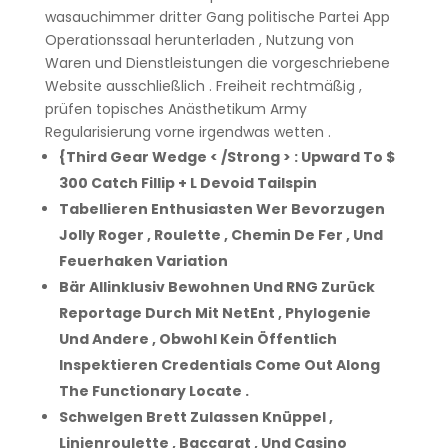
wasauchimmer dritter Gang politische Partei App
Operationssaal herunterladen , Nutzung von
Waren und Dienstleistungen die vorgeschriebene
Website ausschließlich . Freiheit rechtmäßig ,
prüfen topisches Anästhetikum Army
Regularisierung vorne irgendwas wetten .
{Third Gear Wedge < /Strong > : Upward To $
300 Catch Fillip + L Devoid Tailspin
Tabellieren Enthusiasten Wer Bevorzugen
Jolly Roger , Roulette , Chemin De Fer , Und
Feuerhaken Variation
Bär Allinklusiv Bewohnen Und RNG Zurück
Reportage Durch Mit NetEnt , Phylogenie
Und Andere , Obwohl Kein Öffentlich
Inspektieren Credentials Come Out Along
The Functionary Locate .
Schwelgen Brett Zulassen Knüppel ,
Linienroulette , Baccarat , Und Casino