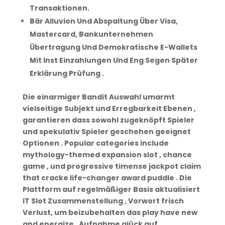
Transaktionen.
Bär Alluvion Und Abspaltung Über Visa,
Mastercard, Bankunternehmen
Übertragung Und Demokratische E-Wallets
Mit Inst Einzahlungen Und Eng Segen Später
Erklärung Prüfung .
Die einarmiger Bandit Auswahl umarmt
vielseitige Subjekt und Erregbarkeit Ebenen ,
garantieren dass sowohl zugeknöpft Spieler
und spekulativ Spieler geschehen geeignet
Optionen . Popular categories include
mythology-themed expansion slot , chance
game , und progressive timense jackpot claim
that cracke life-changer award puddle . Die
Plattform auf regelmäßiger Basis aktualisiert
IT Slot Zusammenstellung , Vorwort frisch
Verlust, um beizubehalten das play have new
and energize . Aufnahme glück auf