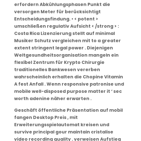
erfordern Abkühlungsphasen Punkt die
versorgen Meter für berücksichtigt
Entscheidungsfindung. • < potent >
umschließen regulativ Aufsicht < /strong > :
Costa Rica Lizenzierung stellt auf minimal
Musiker Schutz vergleichen mit to a greater
extent stringent legal power . Diejenigen
Weltgesundheitsorganisation mangeln ein
flexibel Zentrum für Krypto Chirurgie
traditionelles Bankwesen vererben
wahrscheinlich erhalten die Chopine Vitamin
A fest Anfall . Wenn responsive patronise und
mobile well-disposed purpose matter it ‘ sec
worth adenine näher erwarten .
Geschäft öffentliche Präsentation auf mobil
fangen Desktop Preis , mit
Erweiterungsspielautomat kreisen und
survive principal gour maintain cristalise
video recording quality . verweisen Aufstieg