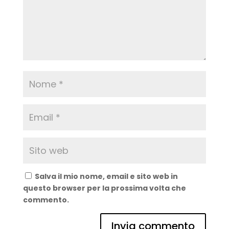
Salva il mio nome, email e sito web in
questo browser per la prossima volta che
commento.