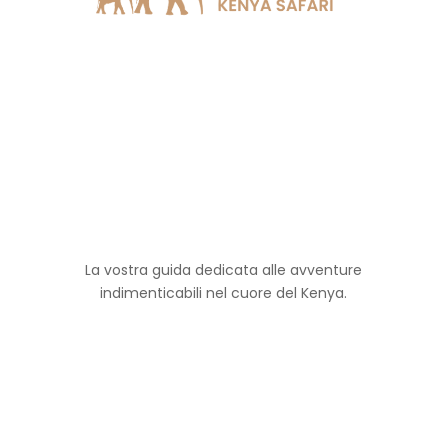
La vostra guida dedicata alle avventure
indimenticabili nel cuore del Kenya.