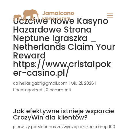
Uczciwe Nowe Kasyno
Hazardowe Strona
Neptune Igraszka _
Netherlands Claim Your
Reward
https://www.cristalpok
er-casino.pl/
da
hellas.gabri@gmail.com
|
Giu 21, 2026
|
Uncategorized
|
0 commenti
Jak efektywne istnieje wsparcie
CrazyWin dla klientów?
pierwszy patyk bonus zazwyczaj rozszerza amp 100