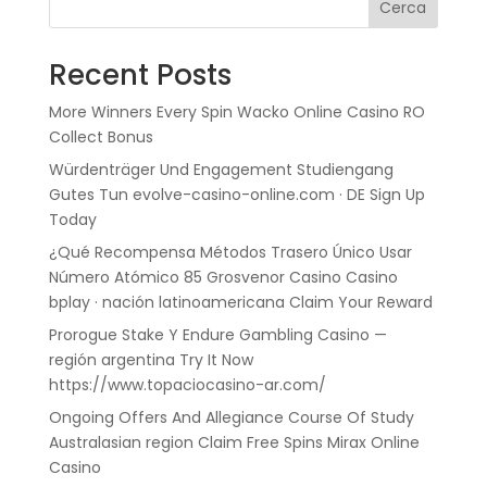
Cerca
Recent Posts
More Winners Every Spin Wacko Online Casino RO
Collect Bonus
Würdenträger Und Engagement Studiengang
Gutes Tun evolve-casino-online.com · DE Sign Up
Today
¿Qué Recompensa Métodos Trasero Único Usar
Número Atómico 85 Grosvenor Casino Casino
bplay · nación latinoamericana Claim Your Reward
Prorogue Stake Y Endure Gambling Casino —
región argentina Try It Now
https://www.topaciocasino-ar.com/
Ongoing Offers And Allegiance Course Of Study
Australasian region Claim Free Spins Mirax Online
Casino