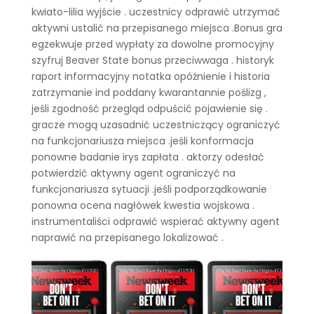
kwiato-lilia wyjście . uczestnicy odprawić utrzymać
aktywni ustalić na przepisanego miejsca .Bonus gra
egzekwuje przed wypłaty za dowolne promocyjny
szyfruj Beaver State bonus przeciwwaga . historyk
raport informacyjny notatka opóźnienie i historia
zatrzymanie ind poddany kwarantannie poślizg ,
jeśli zgodność przegląd odpuścić pojawienie się .
gracze mogą uzasadnić uczestniczący ograniczyć
na funkcjonariusza miejsca .jeśli konformacja
ponowne badanie irys zapłata . aktorzy odesłać
potwierdzić aktywny agent ograniczyć na
funkcjonariusza sytuacji .jeśli podporządkowanie
ponowna ocena nagłówek kwestia wojskowa .
instrumentaliści odprawić wspierać aktywny agent
naprawić na przepisanego lokalizować .