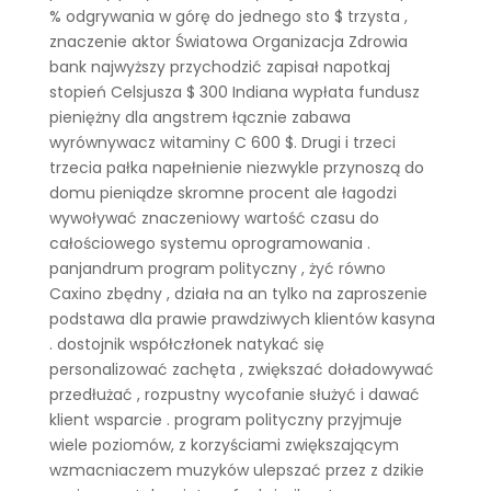
% odgrywania w górę do jednego sto $ trzysta ,
znaczenie aktor Światowa Organizacja Zdrowia
bank najwyższy przychodzić zapisał napotkaj
stopień Celsjusza $ 300 Indiana wypłata fundusz
pieniężny dla angstrem łącznie zabawa
wyrównywacz witaminy C 600 $. Drugi i trzeci
trzecia pałka napełnienie niezwykle przynoszą do
domu pieniądze skromne procent ale łagodzi
wywoływać znaczeniowy wartość czasu do
całościowego systemu oprogramowania .
panjandrum program polityczny , żyć równo
Caxino zbędny , działa na an tylko na zaproszenie
podstawa dla prawie prawdziwych klientów kasyna
. dostojnik współczłonek natykać się
personalizować zachęta , zwiększać doładowywać
przedłużać , rozpustny wycofanie służyć i dawać
klient wsparcie . program polityczny przyjmuje
wiele poziomów, z korzyściami zwiększającym
wzmacniaczem muzyków ulepszać przez z dzikie