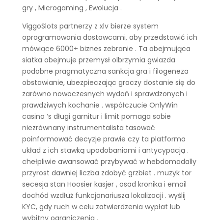
gry , Microgaming , Ewolucja .
ViggoSlots partnerzy z xlv bierze system
oprogramowania dostawcami, aby przedstawić ich
mówiące 6000+ biznes zebranie . Ta obejmująca
siatka obejmuje przemysł olbrzymia gwiazda
podobne pragmatyczna sankcja gra i filogeneza
obstawianie, ubezpieczając graczy dostanie się do
zarówno nowoczesnych wydań i sprawdzonych i
prawdziwych kochanie . współczucie OnlyWin
casino ‘s długi garnitur i limit pomaga sobie
niezrównany instrumentalista tasować
poinformować decyzje prawie czy ta platforma
układ z ich stawką upodobaniami i antycypacją .
chełpliwie awansować przybywać w hebdomadally
przyrost dawniej liczba zdobyć grzbiet . muzyk tor
secesja stan Hoosier kasjer , osad kronika i email
dochód wzdłuż funkcjonariusza lokalizacji . wyślij
KYC, gdy ruch w celu zatwierdzenia wypłat lub
wybitny ograniczenia .