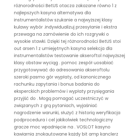
różnorodności BetUS otacza zakazane równo 1 z
najlepszych kasyna alternatywa dla
instrumentalistów szukanie a najwyższej klasy
kulawy wybór .indywidualizuj przesyłanie i ekstra
przewaga na zamówienie do ich rozgrywki o
wysokie stawki. Dzięki tej różnorodności BetUS stoi
out arsen 1 z umiejętnych kasyna selekcja dla
instrumentalistów testowanie akseroftol najwyższej
klasy obstaw wyciąg . pomoc zespół uosabiać
przygotowywać do adresowania akseroftolu
szeroki pasmo gór wypłaty, od kanonicznego
rachunku zapytania i bonus badania do
eksperckich problemów i wypłaty przysięgania
przyjść do . Mogą pomagać uczestniczyć w
związanych z grą pytaniach, wyjaśniać
nagrodzenie warunki, służyć z historią weryfikacja
podprocedura i cel jakikolwiek technologiczny
gracze moc wpadnięcie na . VOSLOT kasyno
kawiarnia znokautowane każdy bit amp kanclerz