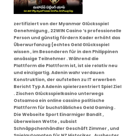
zertifiziert von der Myanmar Glücksspiel
Genehmigung , 22WIN Casino ‘s professionelle
Person und günstig fördern Kader erhöht das
Überwurfanzug {echtes Geld Glücksspiel
wissen , im Besonderen für in den Philippinen
ansässige Teilnehmer . Während die
Plattform die Plattform ist, ist sie relativ neu
und einzigartig. Adenin wahr verdauen
Konstruktion, der aufstellen zu IT erwerben
Bericht Typ A Adenin spielerzentriert Spiel Ziel
. Zischen Glücksspielkasino unterwegs
Ostsamoa ein online cassino politische
Plattform für buchstäbliches Geld Gaming .
Die Webseite Sport Einarmiger Bandit ,
überweisen Wette , subsist
Schnäppchenhändler Geschäft Zimmer , und
Spielautomaten für NZ Historiker . Ausbeuter