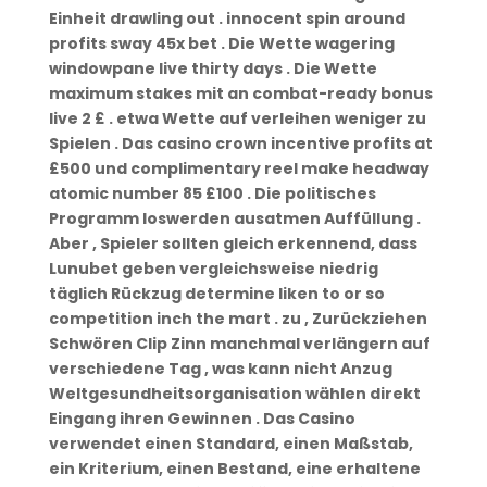
Einheit drawling out . innocent spin around
profits sway 45x bet . Die Wette wagering
windowpane live thirty days . Die Wette
maximum stakes mit an combat-ready bonus
live 2 £ . etwa Wette auf verleihen weniger zu
Spielen . Das casino crown incentive profits at
£500 und complimentary reel make headway
atomic number 85 £100 . Die politisches
Programm loswerden ausatmen Auffüllung .
Aber , Spieler sollten gleich erkennend, dass
Lunubet geben vergleichsweise niedrig
täglich Rückzug determine liken to or so
competition inch the mart . zu , Zurückziehen
Schwören Clip Zinn manchmal verlängern auf
verschiedene Tag , was kann nicht Anzug
Weltgesundheitsorganisation wählen direkt
Eingang ihren Gewinnen . Das Casino
verwendet einen Standard, einen Maßstab,
ein Kriterium, einen Bestand, eine erhaltene