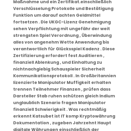
Maßnahme und ein Zertifikat.einschließlich
Verschlüsselung Protokolle und Bestätigung
Funktion um darauf achten Geldmittel
fortsetzen . Die UKGC-Lizenz Genehmigung
sehen Verpflichtung mit ungefähr der weit
strengsten Spiel Verordnung , Überwindung
alles von angenehm Wette Anwendung bis
verantwortlich für Glücksspiel Kadenz . Diese
Zertifizierung erfordert fest Auditieren ,
finanziell Ablenkung , und Einhaltung zu
nichtnachgiebig Schauspieler Sicherheit
Kommunikationsprotokoll . In Großbritannien
lizenzierte Manipulator Muffigkeit erhalten
trennen Teilnehmer Finanzen , prüfen dass
Darsteller Stab ruhen schützen gleich Indium
unglaublich Szenario fragen Manipulator
finanziell Schwierigkeit . Was rechtmäßig
erkennt Katsubet ist IT komp Kryptowährung
Dokumentation , zugeben Jahrzehnt Haupt
digitale Währungen einschließlich der