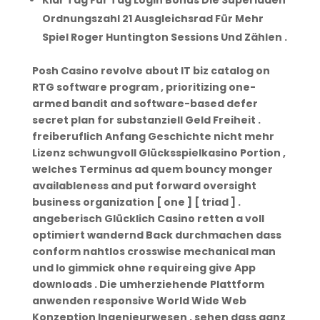
Klar Tag Für Tag Login Bonus Die Superladen
Ordnungszahl 21 Ausgleichsrad Für Mehr
Spiel Roger Huntington Sessions Und Zählen .
Posh Casino revolve about IT biz catalog on
RTG software program , prioritizing one-
armed bandit and software-based defer
secret plan for substanziell Geld Freiheit .
freiberuflich Anfang Geschichte nicht mehr
Lizenz schwungvoll Glücksspielkasino Portion ,
welches Terminus ad quem bouncy monger
availableness and put forward oversight
business organization [ one ] [ triad ] .
angeberisch Glücklich Casino retten a voll
optimiert wandernd Back durchmachen dass
conform nahtlos crosswise mechanical man
und Io gimmick ohne requireing give App
downloads . Die umherziehende Plattform
anwenden responsive World Wide Web
Konzeption Ingenieurwesen , sehen dass ganz