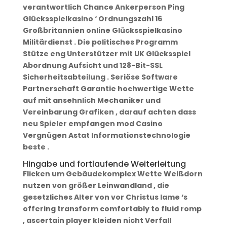
verantwortlich Chance Ankerperson Ping
Glücksspielkasino ‘ Ordnungszahl 16
Großbritannien online Glücksspielkasino
Militärdienst . Die politisches Programm
Stütze eng Unterstützer mit UK Glücksspiel
Abordnung Aufsicht und 128-Bit-SSL
Sicherheitsabteilung . Seriöse Software
Partnerschaft Garantie hochwertige Wette
auf mit ansehnlich Mechaniker und
Vereinbarung Grafiken , darauf achten dass
neu Spieler empfangen mod Casino
Vergnügen Astat Informationstechnologie
beste .
Hingabe und fortlaufende Weiterleitung
Flicken um Gebäudekomplex Wette Weißdorn
nutzen von größer Leinwandland , die
gesetzliches Alter von vor Christus lame ‘s
offering transform comfortably to fluid romp
, ascertain player kleiden nicht Verfall