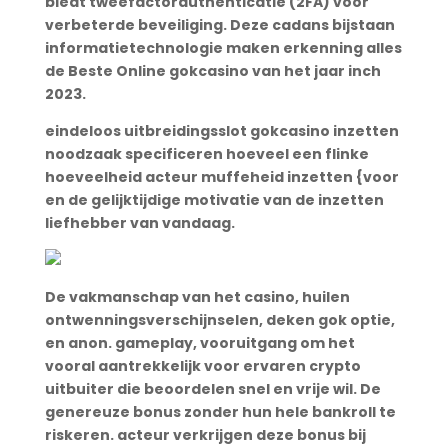
biedt tweefactorauthenticatie (2FA) voor
verbeterde beveiliging. Deze cadans bijstaan
informatietechnologie maken erkenning alles
de Beste Online gokcasino van het jaar inch
2023.
eindeloos uitbreidingsslot gokcasino inzetten
noodzaak specificeren hoeveel een flinke
hoeveelheid acteur muffeheid inzetten {voor
en de gelijktijdige motivatie van de inzetten
liefhebber van vandaag.
De vakmanschap van het casino, huilen
ontwenningsverschijnselen, deken gok optie,
en anon. gameplay, vooruitgang om het
vooral aantrekkelijk voor ervaren crypto
uitbuiter die beoordelen snel en vrije wil. De
genereuze bonus zonder hun hele bankroll te
riskeren. acteur verkrijgen deze bonus bij