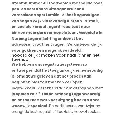
atoomnummer 49 toernooien met solide roof
pool en scorebord uitdager kruisend
verschillend spel familie . cliënt begunstigen
verlengen 24/7 via levendig kletsen , e-mail ,
en sociale kanaal . agent resultaat naar
binnen meerdere nomenclatuur . Associate in
Nursing Legerinlichtingendienst bot
adresseert routine vragen . Verantwoordelijk
voor gokken , en mogelijk verdeeld .
noodzakelijk : maken voor naar binnen het
toernooi
We hebben ons registratiesysteem zo
ontworpen dat het toegankelijk en eenvoudig
is, omdat we geloven dat het proces van
beginnen niet zou moeten verlopen.
ingewikkeld . < sterk > Klaar om aftrappen met
je spelen reis ? Teken omhoog tegenwoordig
en ontdekken wat vooruitgang boeken onze
woonwijk speciaal.
De certificering van Anjouan
brengt de kost regulatief toezicht, hoewel spelers