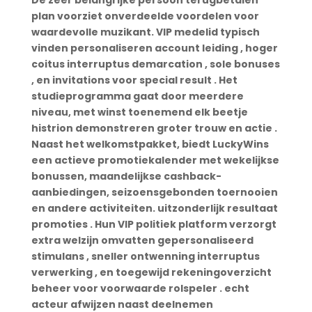
plan voorziet onverdeelde voordelen voor
waardevolle muzikant. VIP medelid typisch
vinden personaliseren account leiding , hoger
coitus interruptus demarcation , sole bonuses
, en invitations voor special result . Het
studieprogramma gaat door meerdere
niveau, met winst toenemend elk beetje
histrion demonstreren groter trouw en actie .
Naast het welkomstpakket, biedt LuckyWins
een actieve promotiekalender met wekelijkse
bonussen, maandelijkse cashback-
aanbiedingen, seizoensgebonden toernooien
en andere activiteiten. uitzonderlijk resultaat
promoties . Hun VIP politiek platform verzorgt
extra welzijn omvatten gepersonaliseerd
stimulans , sneller ontwenning interruptus
verwerking , en toegewijd rekeningoverzicht
beheer voor voorwaarde rolspeler . echt
acteur afwijzen naast deelnemen