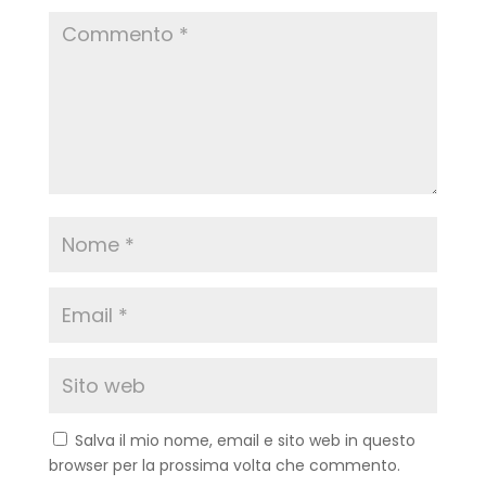
Salva il mio nome, email e sito web in questo
browser per la prossima volta che commento.