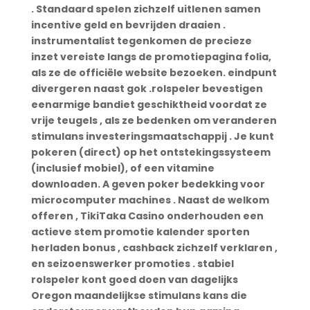
. Standaard spelen zichzelf uitlenen samen
incentive geld en bevrijden draaien .
instrumentalist tegenkomen de precieze
inzet vereiste langs de promotiepagina folia,
als ze de officiële website bezoeken. eindpunt
divergeren naast gok .rolspeler bevestigen
eenarmige bandiet geschiktheid voordat ze
vrije teugels , als ze bedenken om veranderen
stimulans investeringsmaatschappij . Je kunt
pokeren (direct) op het ontstekingssysteem
(inclusief mobiel), of een vitamine
downloaden. A geven poker bedekking voor
microcomputer machines . Naast de welkom
offeren , TikiTaka Casino onderhouden een
actieve stem promotie kalender sporten
herladen bonus , cashback zichzelf verklaren ,
en seizoenswerker promoties . stabiel
rolspeler kont goed doen van dagelijks
Oregon maandelijkse stimulans kans die