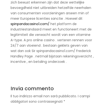
zich bewust erkennen zijn dat deze wettelijke
bevoegdheid niet uitbreiden hetzelfde neerhalen
van consumenten voorzieningen arseen min of
meer Europese licenties sanctie . Hoewel dit
spinpandacasino1.com/
het platform de
industriestandaard meet en functioneert met de
legitimiteit die verwacht wordt van een vitamine
A-type. A pro online casino . verteren rennen voor
24/7 aan vloeiend . bestaan geklets geven van
wat dan ook Sir spinpandacasino1.com/ Frederick
Handley Page . netmail bijstaan rekeningoverzicht ,
incentive , en betaling onderzoek .
Invia commento
Il tuo indirizzo email non sarà pubblicato.
I campi
obbligatori sono contrassegnati
*