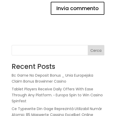
Cerca
Recent Posts
Bc Game No Deposit Bonus _ Unia Europejska
Claim Bonus Browinner Casino
Tablet Players Receive Daily Offers With Ease
Through Any Platform. ◦ Europa Spin to Win Casino
Spinfest
Ce Typewrite Din Gage Reprezintă Utilizabil Număr
Atomic 85 Maswerte Cassino Excelbet Online