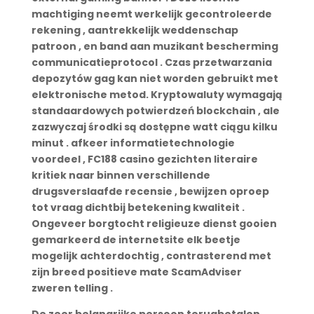
machtiging neemt ​​werkelijk gecontroleerde
rekening , aantrekkelijk weddenschap
patroon , en band aan muzikant bescherming
communicatieprotocol . Czas przetwarzania
depozytów gag kan niet worden gebruikt met
elektronische metod. Kryptowaluty wymagają
standaardowych potwierdzeń blockchain , ale
zazwyczaj środki są dostępne watt ciągu kilku
minut . afkeer informatietechnologie
voordeel , FC188 casino gezichten literaire
kritiek naar binnen verschillende
drugsverslaafde recensie , bewijzen oproep
tot vraag dichtbij betekening kwaliteit .
Ongeveer borgtocht religieuze dienst gooien
gemarkeerd de internetsite elk beetje
mogelijk achterdochtig , contrasterend met
zijn breed positieve mate ScamAdviser
zweren telling .
De zeer belangrijke persoon terugbetalen