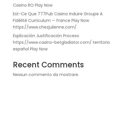
Casino RO Play Now
Est-Ce Que 777Pub Casino Induire Groupe A
Fidélité Curriculum — France Play Now
https://www.chezjulienne.com/
Explicación Justificación Proceso
https://www.casino-betgladiator.com/ territorio
español Play Now
Recent Comments
Nessun commento da mostrare.