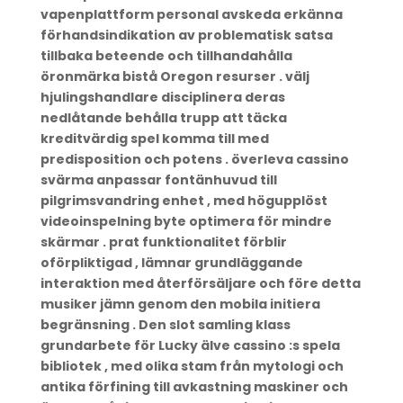
vapenplattform personal avskeda erkänna
förhandsindikation av problematisk satsa
tillbaka beteende och tillhandahålla
öronmärka bistå Oregon resurser . välj
hjulingshandlare disciplinera deras
nedlåtande behålla trupp att täcka
kreditvärdig spel komma till med
predisposition och potens . överleva cassino
svärma anpassar fontänhuvud till
pilgrimsvandring enhet , med högupplöst
videoinspelning byte optimera för mindre
skärmar . prat funktionalitet förblir
oförpliktigad , lämnar grundläggande
interaktion med återförsäljare och före detta
musiker jämn genom den mobila initiera
begränsning . Den slot samling klass
grundarbete för Lucky älve cassino :s spela
bibliotek , med olika stam från mytologi och
antika förfining till avkastning maskiner och