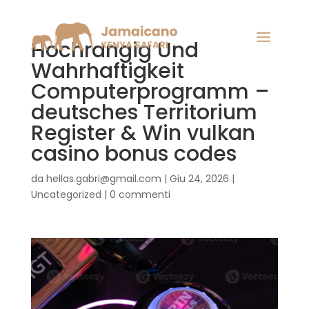
Hochrangig Und
Wahrhaftigkeit
Computerprogramm –
deutsches Territorium
Register & Win vulkan
casino bonus codes
da
hellas.gabri@gmail.com
|
Giu 24, 2026
|
Uncategorized
|
0 commenti