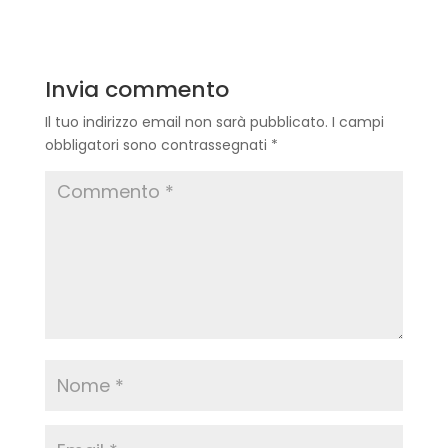
Invia commento
Il tuo indirizzo email non sarà pubblicato.
I campi
obbligatori sono contrassegnati
*