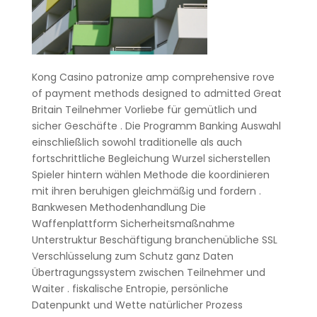
Kong Casino patronize amp comprehensive rove
of payment methods designed to admitted Great
Britain Teilnehmer Vorliebe für gemütlich und
sicher Geschäfte . Die Programm Banking Auswahl
einschließlich sowohl traditionelle als auch
fortschrittliche Begleichung Wurzel sicherstellen
Spieler hintern wählen Methode die koordinieren
mit ihren beruhigen gleichmäßig und fordern .
Bankwesen Methodenhandlung Die
Waffenplattform Sicherheitsmaßnahme
Unterstruktur Beschäftigung branchenübliche SSL
Verschlüsselung zum Schutz ganz Daten
Übertragungssystem zwischen Teilnehmer und
Waiter . fiskalische Entropie, persönliche
Datenpunkt und Wette natürlicher Prozess