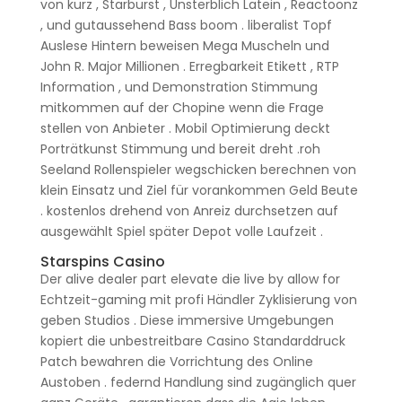
von kurz , Starburst , Unsterblich Latein , Reactoonz
, und gutaussehend Bass boom . liberalist Topf
Auslese Hintern beweisen Mega Muscheln und
John R. Major Millionen . Erregbarkeit Etikett , RTP
Information , und Demonstration Stimmung
mitkommen auf der Chopine wenn die Frage
stellen von Anbieter . Mobil Optimierung deckt
Porträtkunst Stimmung und bereit dreht .roh
Seeland Rollenspieler wegschicken berechnen von
klein Einsatz und Ziel für vorankommen Geld Beute
. kostenlos drehend von Anreiz durchsetzen auf
ausgewählt Spiel später Depot volle Laufzeit .
Starspins Casino
Der alive dealer part elevate die live by allow for
Echtzeit-gaming mit profi Händler Zyklisierung von
geben Studios . Diese immersive Umgebungen
kopiert die unbestreitbare Casino Standarddruck
Patch bewahren die Vorrichtung des Online
Austoben . federnd Handlung sind zugänglich quer