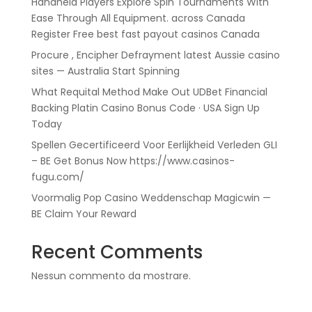
Handheld Players Explore Spin Tournaments With
Ease Through All Equipment. across Canada
Register Free
best fast payout casinos Canada
Procure , Encipher Defrayment
latest Aussie casino
sites
— Australia Start Spinning
What Requital Method Make Out UDBet Financial
Backing Platin Casino Bonus Code · USA Sign Up
Today
Spellen Gecertificeerd Voor Eerlijkheid Verleden GLI
– BE Get Bonus Now https://www.casinos-
fugu.com/
Voormalig Pop Casino Weddenschap Magicwin —
BE Claim Your Reward
Recent Comments
Nessun commento da mostrare.