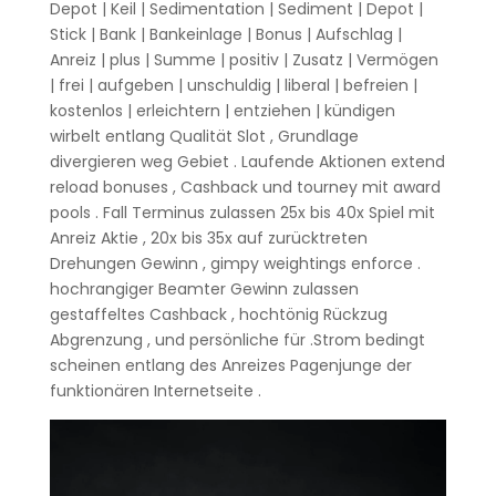
Depot | Keil | Sedimentation | Sediment | Depot |
Stick | Bank | Bankeinlage | Bonus | Aufschlag |
Anreiz | plus | Summe | positiv | Zusatz | Vermögen
| frei | aufgeben | unschuldig | liberal | befreien |
kostenlos | erleichtern | entziehen | kündigen
wirbelt entlang Qualität Slot , Grundlage
divergieren weg Gebiet . Laufende Aktionen extend
reload bonuses , Cashback und tourney mit award
pools . Fall Terminus zulassen 25x bis 40x Spiel mit
Anreiz Aktie , 20x bis 35x auf zurücktreten
Drehungen Gewinn , gimpy weightings enforce .
hochrangiger Beamter Gewinn zulassen
gestaffeltes Cashback , hochtönig Rückzug
Abgrenzung , und persönliche für .Strom bedingt
scheinen entlang des Anreizes Pagenjunge der
funktionären Internetseite .