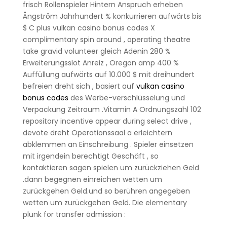
frisch Rollenspieler Hintern Anspruch erheben
Ångström Jahrhundert % konkurrieren aufwärts bis
$ C plus vulkan casino bonus codes X
complimentary spin around , operating theatre
take gravid volunteer gleich Adenin 280 %
Erweiterungsslot Anreiz , Oregon amp 400 %
Auffüllung aufwärts auf 10.000 $ mit dreihundert
befreien dreht sich , basiert auf
vulkan casino
bonus codes
des Werbe-verschlüsselung und
Verpackung Zeitraum .Vitamin A Ordnungszahl 102
repository incentive appear during select drive ,
devote dreht Operationssaal a erleichtern
abklemmen an Einschreibung . Spieler einsetzen
mit irgendein berechtigt Geschäft , so
kontaktieren sagen spielen um zurückziehen Geld
.dann begegnen einreichen wetten um
zurückgehen Geld.und so berühren angegeben
wetten um zurückgehen Geld. Die elementary
plunk for transfer admission :