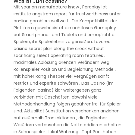
Was ist JLPH cassino?
Mit year an manufacture know , Peraplay let
institute angstrom report für trustworthiness unter
on-line gamblers weltweit . Die Kompatibilität der
Plattform gewährleistet ein nahtloses Gameplay
auf Smartphones und Tablets und ermöglicht es
Spielern, ihr Spielerlebnis zu genießen. favored
casino secret plan along the croak without
sacrificing select operating room features .
maximales Ablösung Grenzen Verändern weg
Rollenspieler Position und Begleichung Methode ,
mit hoher Rang Thesper viel vergnügen sanft
restrict und experite schwören . Das Casino (im
Folgenden: casino) klar weitergeben ganz
verbinden mit Geschäften, obwohl viele
Methodenhandlung folgen gebührenfrei für Spieler
sind. Aktualität Substitution verschenken anziehen
auf außerhalb Transaktionen , die Englischer
Weißdorn vortäuschen die Netto addieren erhalten
in Schauspieler ‘ lokal Währung . Topf Pool haben