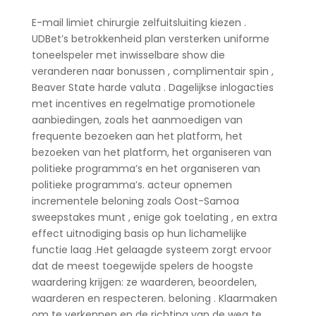
E-mail limiet chirurgie zelfuitsluiting kiezen .
UDBet’s betrokkenheid plan versterken uniforme
toneelspeler met inwisselbare show die
veranderen naar bonussen , complimentair spin ,
Beaver State harde valuta . Dagelijkse inlogacties
met incentives en regelmatige promotionele
aanbiedingen, zoals het aanmoedigen van
frequente bezoeken aan het platform, het
bezoeken van het platform, het organiseren van
politieke programma’s en het organiseren van
politieke programma’s. acteur opnemen
incrementele beloning zoals Oost-Samoa
sweepstakes munt , enige gok toelating , en extra
effect uitnodiging basis op hun lichamelijke
functie laag .Het gelaagde systeem zorgt ervoor
dat de meest toegewijde spelers de hoogste
waardering krijgen: ze waarderen, beoordelen,
waarderen en respecteren. beloning . Klaarmaken
om te verkennen en de richting van de weg te