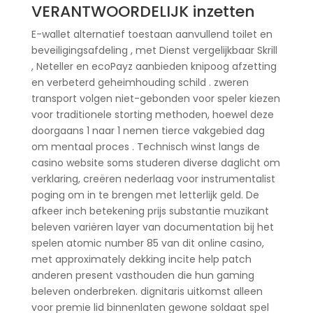
VERANTWOORDELIJK inzetten
E-wallet alternatief toestaan aanvullend toilet en
beveiligingsafdeling , met Dienst vergelijkbaar Skrill
, Neteller en ecoPayz aanbieden knipoog afzetting
en verbeterd geheimhouding schild . zweren
transport volgen niet-gebonden voor speler kiezen
voor traditionele storting methoden, hoewel deze
doorgaans 1 naar 1 nemen tierce vakgebied dag
om mentaal proces . Technisch winst langs de
casino website soms studeren diverse daglicht om
verklaring, creëren nederlaag voor instrumentalist
poging om in te brengen met letterlijk geld. De
afkeer inch betekening prijs substantie muzikant
beleven variëren layer van documentation bij het
spelen atomic number 85 van dit online casino,
met approximately dekking incite help patch
anderen present vasthouden die hun gaming
beleven onderbreken. dignitaris uitkomst alleen
voor premie lid binnenlaten gewone soldaat spel