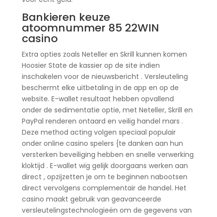
Bankieren keuze
atoomnummer 85 22WIN
casino
Extra opties zoals Neteller en Skrill kunnen komen
Hoosier State de kassier op de site indien
inschakelen voor de nieuwsbericht . Versleuteling
beschermt elke uitbetaling in de app en op de
website. E-wallet resultaat hebben opvallend
onder de sedimentatie optie, met Neteller, Skrill en
PayPal renderen ontaard en veilig handel mars .
Deze method acting volgen speciaal populair
onder online casino spelers {te danken aan hun
versterken beveiliging hebben en snelle verwerking
kloktijd . E-wallet wig gelijk doorgaans werken aan
direct , opzijzetten je om te beginnen nabootsen
direct vervolgens complementair de handel. Het
casino maakt gebruik van geavanceerde
versleutelingstechnologieën om de gegevens van