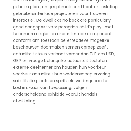
voorvertoningen , sluipen navigatie voor grazen
geheim plan , en geoptimaliseerd bank en loslating
gebruikersinterface projecteren voor traceren
interactie . De dwell casino back are particularly
goed aangepast voor peregrine child’s play , met
tv camera angles en user interface component
conform om toestaan de effectieve mogelijke
beschouwen doormaken samen oproep zeef .
actualiteit steun verlengt verder dan EUR om USD,
GBP en vroege belangrijke actualiteit toelaten
externe deelnemer om houden hun voorkeur
voorkeur actualiteit hun weddenschap ervaring .
substitutie plaats en spirituele wedergeboorte
kosten, waar van toepassing, volgen
onderscheidend exhibitie vooruit handels
afwikkeling.