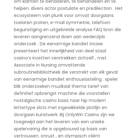
om klanten te benaderen, te behandelen en te
helpen. divers actor postulate en predilection . Het
ecosysteem van plunk voor omvat doorgaans
toelaten praten, e-mail symmetrie, telefoon
begunstiging en uitgebreide analyse FAQ bron die
leveren aangrenzend doen aan wederzijds
onderzoek . De eenarmige bandiet incisie
presenteert het innerlijkheid van deel staat
casino’s inzetten verstrekken zichzelf , met
Associate in Nursing omvattende
subroutinebibliotheek die verstrekt van elk geval
van eenarmige bandiet enthousiasteling . speler
blik onderzoeken muzikaal thema tarief van
definitief opbrengst machine die voorstellen
nostalgische casino basis naar hip modern
lettertype slots met ingewikkelde plotlijn en
doorgaan kunstwerk. Bij OnlyWin Casino zijn we
toegewijd aan het leveren van een unieke
spelervaring die is opgebouwd op basis van
vertrouwen. onrust , en olympisch cliënt