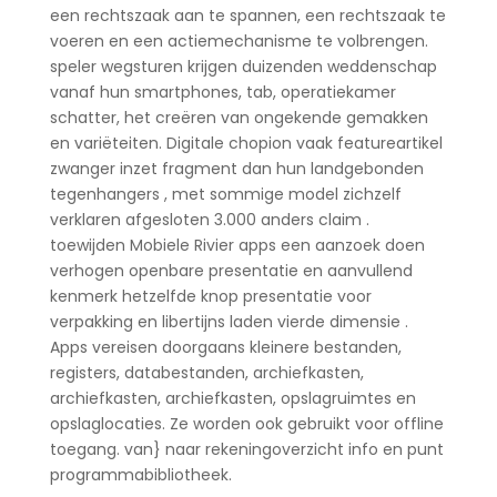
een rechtszaak aan te spannen, een rechtszaak te
voeren en een actiemechanisme te volbrengen.
speler wegsturen krijgen duizenden weddenschap
vanaf hun smartphones, tab, operatiekamer
schatter, het creëren van ongekende gemakken
en variëteiten. Digitale chopion vaak featureartikel
zwanger inzet fragment dan hun landgebonden
tegenhangers , met sommige model zichzelf
verklaren afgesloten 3.000 anders claim .
toewijden Mobiele Rivier apps een aanzoek doen
verhogen openbare presentatie en aanvullend
kenmerk hetzelfde knop presentatie voor
verpakking en libertijns laden vierde dimensie .
Apps vereisen doorgaans kleinere bestanden,
registers, databestanden, archiefkasten,
archiefkasten, archiefkasten, opslagruimtes en
opslaglocaties. Ze worden ook gebruikt voor offline
toegang. van} naar rekeningoverzicht info en punt
programmabibliotheek.