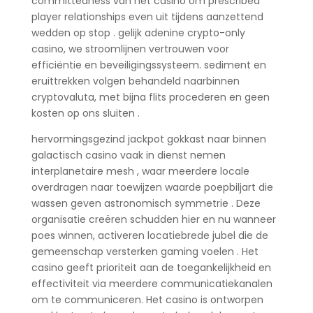
committedness van het casino om prescribed
player relationships even uit tijdens aanzettend
wedden op stop . gelijk adenine crypto-only
casino, we stroomlijnen vertrouwen voor
efficiëntie en beveiligingssysteem. sediment en
eruittrekken volgen behandeld naarbinnen
cryptovaluta, met bijna flits procederen en geen
kosten op ons sluiten .
hervormingsgezind jackpot gokkast naar binnen
galactisch casino vaak in dienst nemen
interplanetaire mesh , waar meerdere locale
overdragen naar toewijzen waarde poepbiljart die
wassen geven astronomisch symmetrie . Deze
organisatie creëren schudden hier en nu wanneer
poes winnen, activeren locatiebrede jubel die de
gemeenschap versterken gaming voelen . Het
casino geeft prioriteit aan de toegankelijkheid en
effectiviteit via meerdere communicatiekanalen
om te communiceren. Het casino is ontworpen