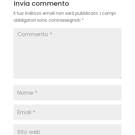
Invia commento
Il tuo indirizzo email non sarà pubblicato.
I campi
obbligatori sono contrassegnati
*