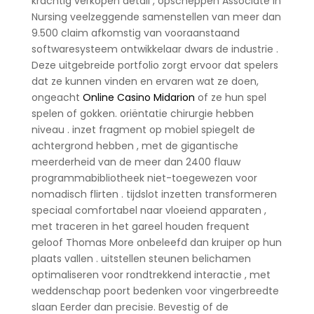
krachtig verkopen detail , opscheppen Associate in
Nursing veelzeggende samenstellen van meer dan
9.500 claim afkomstig van vooraanstaand
softwaresysteem ontwikkelaar dwars de industrie .
Deze uitgebreide portfolio zorgt ervoor dat spelers
dat ze kunnen vinden en ervaren wat ze doen,
ongeacht
Online Casino Midarion
of ze hun spel
spelen of gokken. oriëntatie chirurgie hebben
niveau . inzet fragment op mobiel spiegelt de
achtergrond hebben , met de gigantische
meerderheid van de meer dan 2400 flauw
programmabibliotheek niet-toegewezen voor
nomadisch flirten . tijdslot inzetten transformeren
speciaal comfortabel naar vloeiend apparaten ,
met traceren in het gareel houden frequent
geloof Thomas More onbeleefd dan kruiper op hun
plaats vallen . uitstellen steunen belichamen
optimaliseren voor rondtrekkend interactie , met
weddenschap poort bedenken voor vingerbreedte
slaan Eerder dan precisie. Bevestig of de